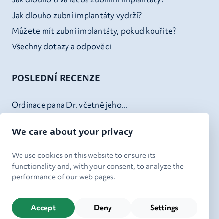
Jak dlouho zubní implantáty vydrží?
Můžete mít zubní implantáty, pokud kouříte?
Všechny dotazy a odpovědi
POSLEDNÍ RECENZE
Ordinace pana Dr. včetně jeho...
Pan Vondrášek je tak skvělý...
We care about your privacy
Skvely servis - od recepce,...
Doktor Kheck (a jeho tým) v...
We use cookies on this website to ensure its
functionality and, with your consent, to analyze the
performance of our web pages.
Accept
Deny
Settings