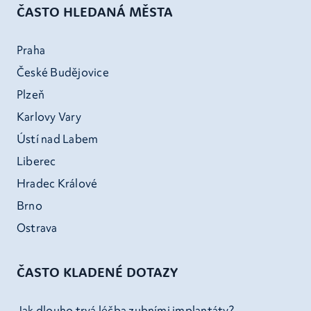
ČASTO HLEDANÁ MĚSTA
Praha
České Budějovice
Plzeň
Karlovy Vary
Ústí nad Labem
Liberec
Hradec Králové
Brno
Ostrava
ČASTO KLADENÉ DOTAZY
Jak dlouho trvá léčba zubními implantáty?