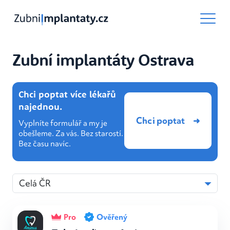
Zubní implantáty Ostrava
Chci poptat více lékařů
najednou.
Chci poptat
Vyplníte formulář a my je
obešleme. Za vás. Bez starostí.
Bez času navíc.
Pro
Ověřený