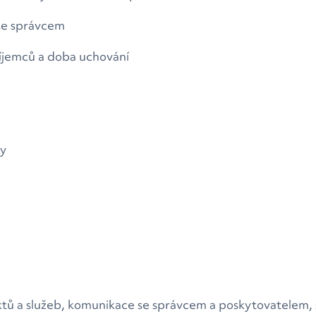
 se správcem
říjemců a doba uchování
ry
ktů a služeb, komunikace se správcem a poskytovatelem, s