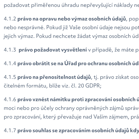
požadovat přiměřenou úhradu nepřevyšující náklady n
4.1.2
právo na opravu nebo výmaz osobních údajů
, pop
nebo nesprávné. Pokud již Vaše osobní údaje nejsou p
jejich výmaz. Pokud nechcete žádat výmaz osobních úda
4.1.3
právo požadovat vysvětlení
v případě, že máte p
4.1.4
právo obrátit se na Úřad pro ochranu osobních úd
4.1.5
právo na přenositelnost údajů
, tj. právo získat o
čitelném formátu, blíže viz. čl. 20 GDPR;
4.1.6
právo vznést námitku proti zpracování osobních 
moci nebo pro účely ochrany oprávněných zájmů správ
pro zpracování, který převažuje nad Vaším zájmem, pr
4.1.7
právo souhlas se zpracováním osobních údajů kdy