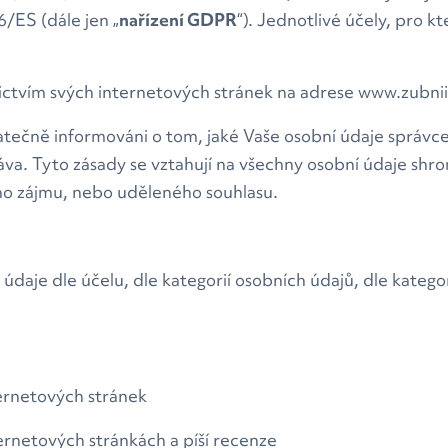
/ES (dále jen „
nařízení GDPR
“). Jednotlivé účely, pro k
ictvím svých internetových stránek na adrese www.zubniim
tatečně informováni o tom, jaké Vaše osobní údaje správc
áva. Tyto zásady se vztahují na všechny osobní údaje sh
ho zájmu, nebo uděleného souhlasu.
údaje dle účelu, dle kategorií osobních údajů, dle kategor
ternetových stránek
nternetových stránkách a píší recenze