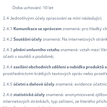
Doba uchování: 10 let
2.4 Jednotlivými účely zpracování se míní následující:
2.4.1
Komunikace se správcem
znamená: pro hladký cho
2.4.2
Soutěžní účely
znamená: Na internetových stránká
2.4.3
plnění smluvního vztahu
znamená: vztah mezi Vámi
účasti v soutěži a podobně;
2.4.4
zasílání obchodních sdělení a nabídka produktů 
prostřednictvím krátkých textových zpráv nebo prostř
2.4.5
účetní a daňové účely
znamená: evidence účetnictv
2.4.6
statistické účely
znamená: anonymizované zjišťová
internetových stránkách, typ zařízení, ze kterého přic