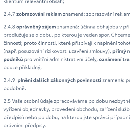
klientům relevantní obsah;
2.4.7
zobrazování reklam
znamená: zobrazování reklam n
2.4.8
oprávněný zájem
znamená: účinná obhajoba v příp
prodlužuje se o dobu, po kterou je veden spor. Chceme 
činnosti; proto činnosti, které přispívají k naplnění 
(např. posuzování rizikovosti uzavření smlouvy),
přímý 
podniků
pro vnitřní administrativní účely,
oznámení tre
pouze příkladný;
2.4.9
plnění dalších zákonných povinností
znamená: pos
podobně.
2.5 Vaše osobní údaje zpracováváme po dobu nezbytně n
vyřízení objednávky, provedení obchodu, zařízení služ
předpisů nebo po dobu, na kterou jste správci případně 
právními předpisy.