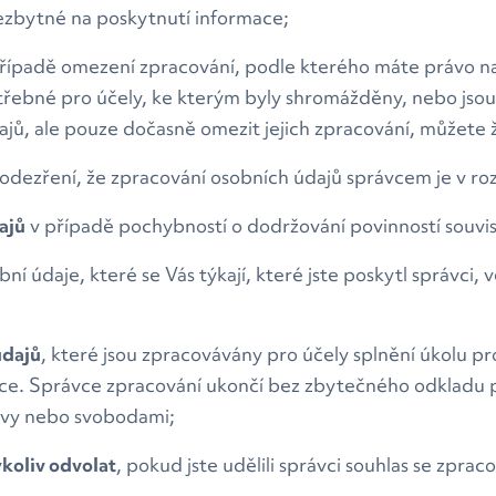
ezbytné na poskytnutí informace;
řípadě omezení zpracování, podle kterého máte právo na 
otřebné pro účely, ke kterým byly shromážděny, nebo js
jů, ale pouze dočasně omezit jejich zpracování, můžete
odezření, že zpracování osobních údajů správcem je v ro
ajů
v případě pochybností o dodržování povinností souvis
sobní údaje, které se Vás týkají, které jste poskytl správ
údajů
, které jsou zpracovávány pro účely splnění úkolu 
ce. Správce zpracování ukončí bez zbytečného odkladu 
ávy nebo svobodami;
koliv odvolat
, pokud jste udělili správci souhlas se zpra