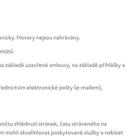
onicky. Hovory nejsou nahrávány.
antátů
a základě uzavřené smlouvy, na základě přihlášky a
řednictvím elektronické pošty (e-mailem),
počtu zhlédnutí stránek, času stráveného na
om mohli zkvalitňovat poskytované služby a nabízet