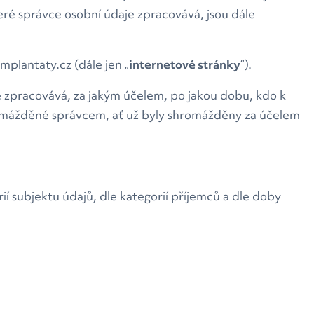
teré správce osobní údaje zpracovává, jsou dále
plantaty.cz (dále jen „
internetové stránky
“).
e zpracovává, za jakým účelem, po jakou dobu, kdo k
romážděné správcem, ať už byly shromážděny za účelem
ií subjektu údajů, dle kategorií příjemců a dle doby