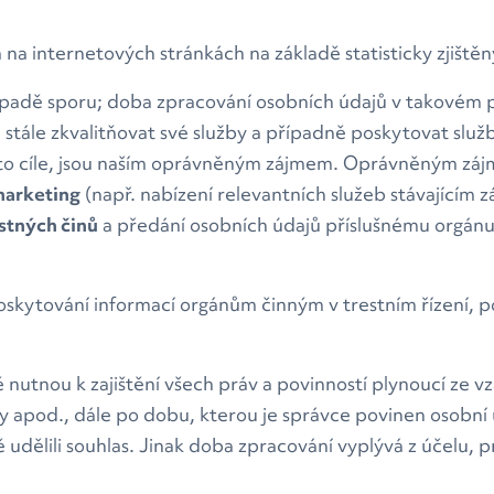
a internetových stránkách na základě statisticky zjištěn
adě sporu; doba zpracování osobních údajů v takovém pří
stále zkvalitňovat své služby a případně poskytovat služ
tohoto cíle, jsou naším oprávněným zájmem. Oprávněným zá
marketing
(např. nabízení relevantních služeb stávajícím 
stných činů
a předání osobních údajů příslušnému orgán
kytování informací orgánům činným v trestním řízení, p
utnou k zajištění všech práv a povinností plynoucí ze 
by apod., dále po dobu, kterou je správce povinen osobn
udělili souhlas. Jinak doba zpracování vyplývá z účelu, 