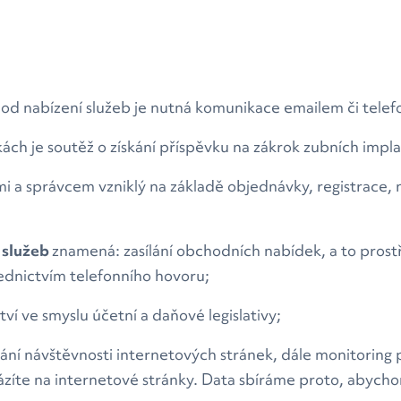
d nabízení služeb je nutná komunikace emailem či telef
ch je soutěž o získání příspěvku na zákrok zubních impl
 a správcem vzniklý na základě objednávky, registrace, n
a služeb
znamená: zasílání obchodních nabídek, a to prost
ednictvím telefonního hovoru;
í ve smyslu účetní a daňové legislativy;
ní návštěvnosti internetových stránek, dále monitoring 
házíte na internetové stránky. Data sbíráme proto, abych