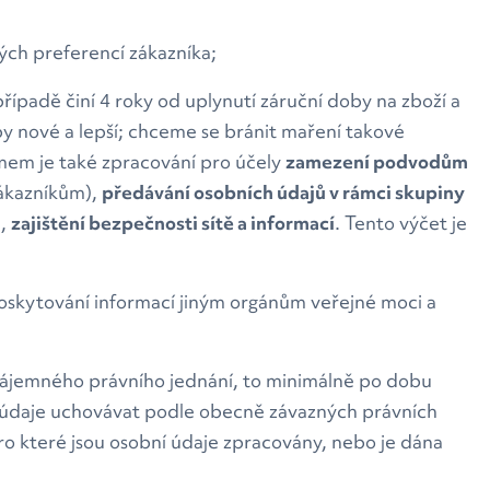
ých preferencí zákazníka;
padě činí 4 roky od uplynutí záruční doby na zboží a
by nové a lepší; chceme se bránit maření takové
jmem je také zpracování pro účely
zamezení podvodům
zákazníkům),
předávání osobních údajů v rámci skupiny
u,
zajištění bezpečnosti sítě a informací
. Tento výčet je
oskytování informací jiným orgánům veřejné moci a
vzájemného právního jednání, to minimálně po dobu
í údaje uchovávat podle obecně závazných právních
pro které jsou osobní údaje zpracovány, nebo je dána