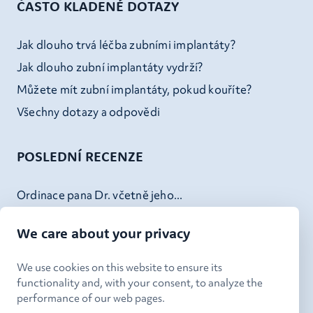
ČASTO KLADENÉ DOTAZY
Jak dlouho trvá léčba zubními implantáty?
Jak dlouho zubní implantáty vydrží?
Můžete mít zubní implantáty, pokud kouříte?
Všechny dotazy a odpovědi
POSLEDNÍ RECENZE
Ordinace pana Dr. včetně jeho...
Pan Vondrášek je tak skvělý...
We care about your privacy
Skvely servis - od recepce,...
Doktor Kheck (a jeho tým) v...
We use cookies on this website to ensure its
functionality and, with your consent, to analyze the
performance of our web pages.