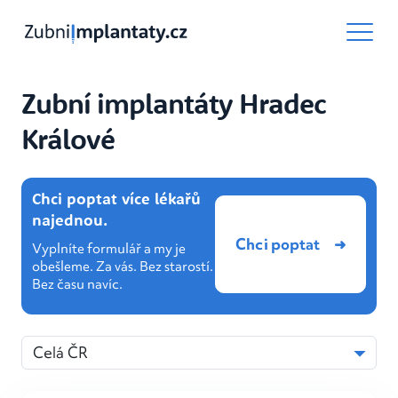
Zubní implantáty Hradec
Králové
Chci poptat více lékařů
najednou.
Chci poptat
Vyplníte formulář a my je
obešleme. Za vás. Bez starostí.
Bez času navíc.