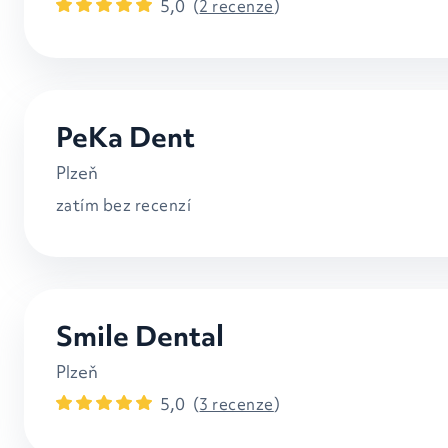
5,0
(
2 recenze
)
PeKa Dent
Plzeň
zatím bez recenzí
Smile Dental
Plzeň
5,0
(
3 recenze
)