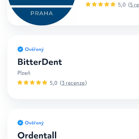
5,0
(
5 r
Ověřený
BitterDent
Plzeň
5,0
(
3 recenze
)
Ověřený
Ordentall