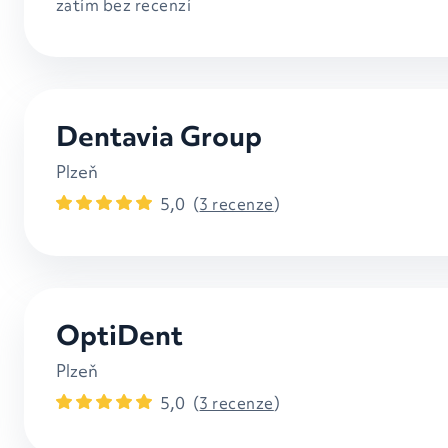
zatím bez recenzí
Dentavia Group
Plzeň
5,0
(
3 recenze
)
OptiDent
Plzeň
5,0
(
3 recenze
)