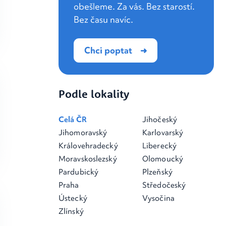
obešleme. Za vás. Bez starostí.
Bez času navíc.
Chci poptat
Podle lokality
Celá ČR
Jihočeský
Jihomoravský
Karlovarský
Královehradecký
Liberecký
Moravskoslezský
Olomoucký
Pardubický
Plzeňský
Praha
Středočeský
Ústecký
Vysočina
Zlínský