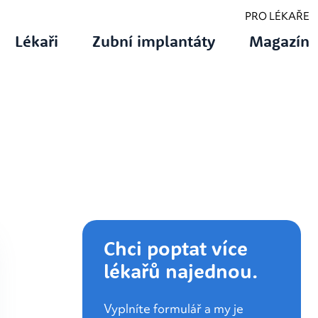
PRO LÉKAŘE
Lékaři
Zubní implantáty
Magazín
Chci poptat více
lékařů najednou.
Vyplníte formulář a my je