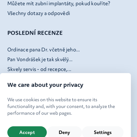
Můžete mít zubní implantáty, pokud kouříte?
Všechny dotazy a odpovědi
POSLEDNÍ RECENZE
Ordinace pana Dr. včetně jeho...
Pan Vondrášek je tak skvělý...
Skvely servis - od recepce,...
Doktor Kheck (a jeho tým) v...
We care about your privacy
We use cookies on this website to ensure its
functionality and, with your consent, to analyze the
performance of our web pages.
|
Kdo jsme
Ochrana osobních údajů
|
Používání cookies
Nastavení cookies
Accept
Deny
Settings