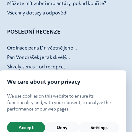
Můžete mít zubní implantáty, pokud kouříte?
Všechny dotazy a odpovědi
POSLEDNÍ RECENZE
Ordinace pana Dr. včetně jeho...
Pan Vondrášek je tak skvělý...
Skvely servis - od recepce,...
Doktor Kheck (a jeho tým) v...
We care about your privacy
We use cookies on this website to ensure its
functionality and, with your consent, to analyze the
performance of our web pages.
|
Kdo jsme
Ochrana osobních údajů
|
Používání cookies
Nastavení cookies
Accept
Deny
Settings