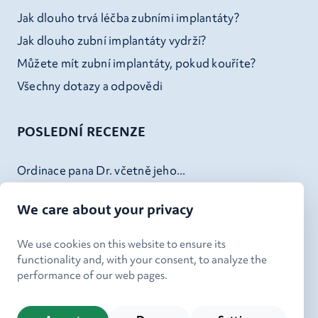
Jak dlouho trvá léčba zubními implantáty?
Jak dlouho zubní implantáty vydrží?
Můžete mít zubní implantáty, pokud kouříte?
Všechny dotazy a odpovědi
POSLEDNÍ RECENZE
Ordinace pana Dr. včetně jeho...
Pan Vondrášek je tak skvělý...
We care about your privacy
Skvely servis - od recepce,...
Doktor Kheck (a jeho tým) v...
We use cookies on this website to ensure its
functionality and, with your consent, to analyze the
performance of our web pages.