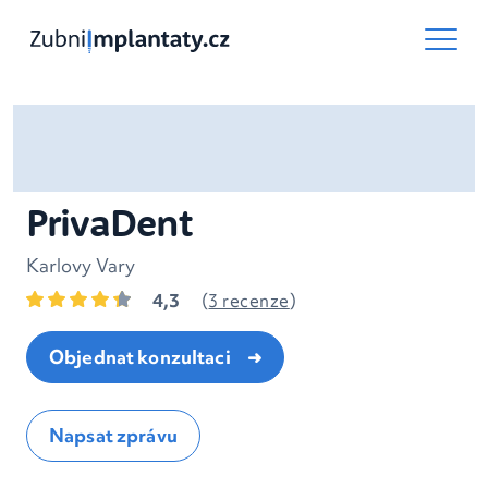
PrivaDent
Karlovy Vary
4,3
(
3 recenze
)
Objednat konzultaci
Napsat zprávu