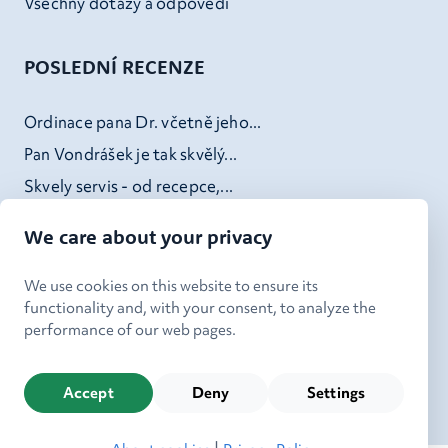
Všechny dotazy a odpovědi
POSLEDNÍ RECENZE
Ordinace pana Dr. včetně jeho...
Pan Vondrášek je tak skvělý...
Skvely servis - od recepce,...
Doktor Kheck (a jeho tým) v...
We care about your privacy
We use cookies on this website to ensure its
functionality and, with your consent, to analyze the
performance of our web pages.
|
Kdo jsme
Ochrana osobních údajů
|
Používání cookies
Nastavení cookies
Accept
Deny
Settings