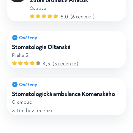
Zubní ordinace Amicus
Ostrava
5,0
(
6 recenzí
)
Ověřený
Stomatologie Olšanská
Praha 3
4,3
(
3 recenze
)
Ověřený
Stomatologická ambulance Komenského
Olomouc
zatím bez recenzí