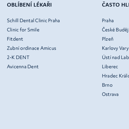
OBLÍBENÍ LÉKAŘI
ČASTO H
Schill Dental Clinic Praha
Praha
Clinic for Smile
České Buděj
Fitdent
Plzeň
Zubní ordinace Amicus
Karlovy Vary
2-K DENT
Ústí nad La
Avicenna Dent
Liberec
Hradec Král
Brno
Ostrava