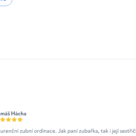
omáš Hácha
renční zubní ordinace. Jak paní zubařka, tak i její sestři