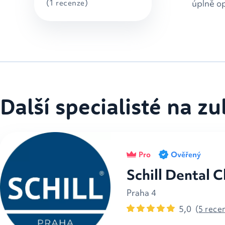
úplně op
(1 recenze)
Další specialisté na z
Pro
Ověřený
Schill Dental C
Praha 4
5,0
(
5 rece