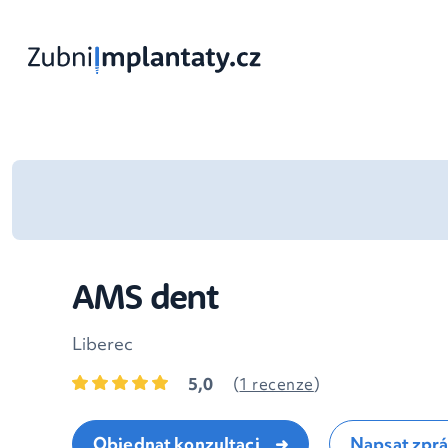
AMS dent
Liberec
5,0
(
1 recenze
)
Objednat konzultaci
Napsat zpr