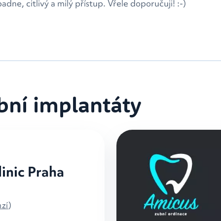
adne, citlivý a milý přístup. Vřele doporučuji! :-)
ubní implantáty
linic Praha
nzí
)