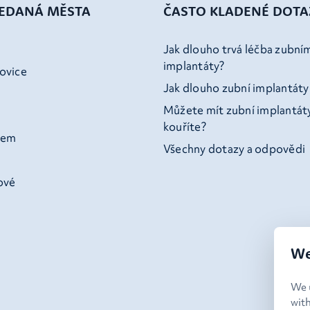
LEDANÁ MĚSTA
ČASTO KLADENÉ DOTA
Jak dlouho trvá léčba zubní
implantáty?
ovice
Jak dlouho zubní implantáty
Můžete mít zubní implantát
kouříte?
bem
Všechny dotazy a odpovědi
ové
We
We u
wit