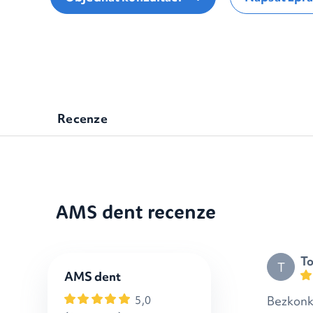
Recenze
AMS dent recenze
T
T
AMS dent
Bezkonku
5,0